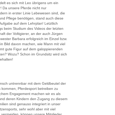
elt es sich mit Leo übrigens um ein
! Da unsere Pferde nicht nur
dern in erster Linie Lebewesen sind, die
und Pflege benötigen, stand auch diese
Aufgabe auf dem Lehrplan! Letztlich
gs beim Studium des Videos der letzten
aft der Voltigierer, an der auch Jürgen
wester Barbara erfolgreich im Einzel bzw.
in Bild davon machen, wie Mann mit viel
mmt gute Figur auf dem galoppierenden
ten? Wozu? Schon im Grundsitz wird sich
ehalten!
 Wunsch untrennbar mit dem Geldbeutel der
ss kommen, Pferdesport betreiben zu
lichem Engagement machen wir es als
 und deren Kindern den Zugang zu diesem
lien sind genauso integriert in unser
zensports, sehr wohl aber mit viel
zu vermeiden, können unsere Mitglieder