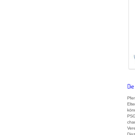
Die
Pfer
Elt
kön
PSG
cha
Vere
Disz