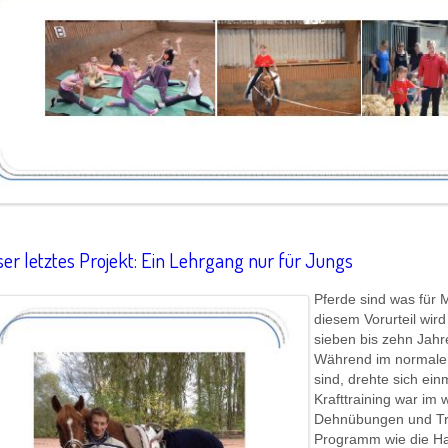
er letztes Projekt: Ein Lehrgang nur für Jungs
Pferde sind was für 
diesem Vorurteil wir
sieben bis zehn Jahr
Während im normalen
sind, drehte sich ein
Krafttraining war i
Dehnübungen und Tr
Programm wie die Ha