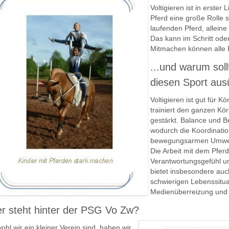
Voltigieren ist in erster
Pferd eine große Rolle s
laufenden Pferd, alleine
Das kann im Schritt ode
Mitmachen können alle 
...und warum sol
diesen Sport au
Voltigieren ist gut für 
trainiert den ganzen K
gestärkt. Balance und 
wodurch die Koordinati
bewegungsarmen Umwelt
Die Arbeit mit dem Pferd
Verantwortungsgefühl und
bietet insbesondere auch
schwierigen Lebenssitua
Medienüberreizung und
r steht hinter der PSG Vo Zw?
hl wir ein kleiner Verein sind, haben wir