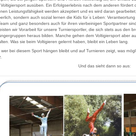
 Voltigiersport ausüben. Ein Erfolgserlebnis nach dem anderen fördert
nen Leistungsfähigkeit werden akzeptiert und es wird daran gearbeitet,
erlich, sondern auch sozial lernen die Kids für ́s Leben: Verantwortung 
Team und ganz besonders auch für ihren vierbeinigen Sportpartner sind
eisten wir Vorarbeit für unsere Turniersportler, die sich stets aus den b
ängergruppen heraus bilden. Manche gehen dem Voltigiersport aber auc
lten. Was sie beim Voltigieren gelernt haben, bleibt ein Leben lang.
wer bei diesem Sport hängen bleibt und auf Turnieren zeigt, was mögli
z.
Und das sieht dann so aus: