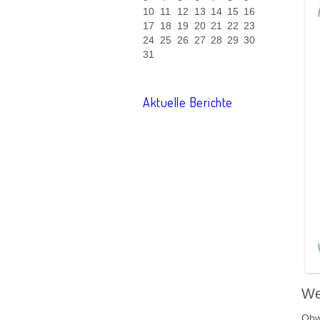
e
e
J
M
10
11
12
13
14
15
16
s
r
a
o
17
18
19
20
21
22
23
J
M
h
n
24
25
26
27
28
29
30
a
o
r
a
31
h
n
t
r
a
t
Aktuelle Berichte
We
Obwo