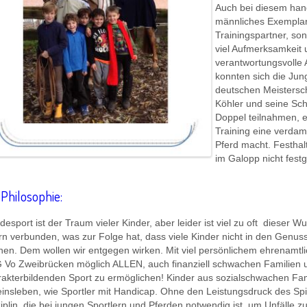
Auch bei diesem hand
männliches Exemplar
Trainingspartner, son
viel Aufmerksamkeit 
verantwortungsvolle 
konnten sich die Jun
deutschen Meistersch
Köhler und seine Sch
Doppel teilnahmen, e
Training eine verda
Pferd macht. Festhal
im Galopp nicht festg
 Philosophie:
desport ist der Traum vieler Kinder, aber leider ist viel zu oft dieser
ern verbunden, was zur Folge hat, dass viele Kinder nicht in den Genu
nen. Dem wollen wir entgegen wirken. Mit viel persönlichem ehrenamt
 Vo Zweibrücken möglich ALLEN, auch finanziell schwachen Familien
rakterbildenden Sport zu ermöglichen! Kinder aus sozialschwachen Fami
insleben, wie Sportler mit Handicap. Ohne den Leistungsdruck des Spit
iplin, die bei jungen Sportlern und Pferden notwendig ist, um Unfälle 