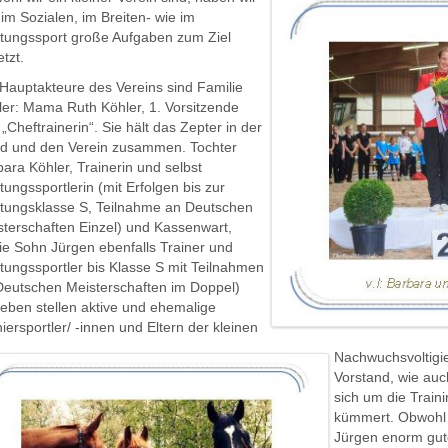
im Sozialen, im Breiten- wie im
stungssport große Aufgaben zum Ziel
tzt.
 Hauptakteure des Vereins sind Familie
ler: Mama Ruth Köhler, 1. Vorsitzende
„Cheftrainerin“. Sie hält das Zepter in der
d und den Verein zusammen. Tochter
ara Köhler, Trainerin und selbst
tungssportlerin (mit Erfolgen bis zur
stungsklasse S, Teilnahme an Deutschen
sterschaften Einzel) und Kassenwart,
ie Sohn Jürgen ebenfalls Trainer und
tungssportler bis Klasse S mit Teilnahmen
Deutschen Meisterschaften im Doppel)
eben stellen aktive und ehemalige
iersportler/ -innen und Eltern der kleinen
Nachwuchsvoltigi
Vorstand, wie au
sich um die Train
kümmert. Obwohl 
Jürgen enorm gute