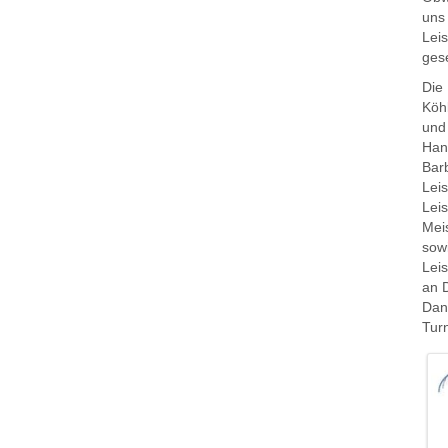
uns 
Lei
gese
Die
Köh
und 
Han
Barb
Leis
Lei
Mei
sow
Leis
an 
Dan
Turn