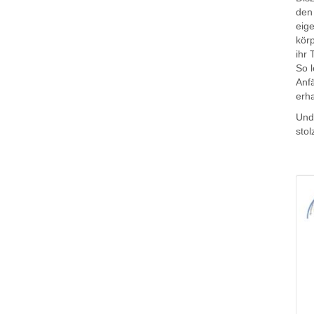
den
eige
körp
ihr 
So l
Anf
erha
Und 
stol