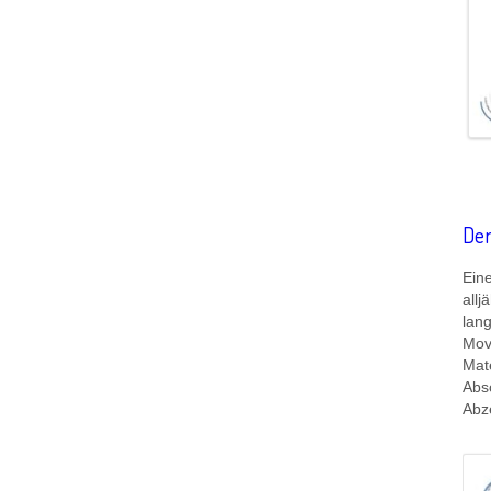
De
Eine
allj
lang
Mov
Mat
Absc
Abze