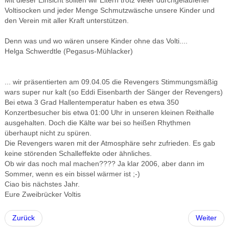
Mit dieser Einsicht sollten wir Eltern trotz vieler durchgelaufener
Voltisocken und jeder Menge Schmutzwäsche unsere Kinder und
den Verein mit aller Kraft unterstützen.
Denn was und wo wären unsere Kinder ohne das Volti....
Helga Schwerdtle (Pegasus-Mühlacker)
... wir präsentierten am 09.04.05 die Revengers Stimmungsmäßig
wars super nur kalt (so Eddi Eisenbarth der Sänger der Revengers)
Bei etwa 3 Grad Hallentemperatur haben es etwa 350
Konzertbesucher bis etwa 01:00 Uhr in unseren kleinen Reithalle
ausgehalten. Doch die Kälte war bei so heißen Rhythmen
überhaupt nicht zu spüren.
Die Revengers waren mit der Atmosphäre sehr zufrieden. Es gab
keine störenden Schalleffekte oder ähnliches.
Ob wir das noch mal machen???? Ja klar 2006, aber dann im
Sommer, wenn es ein bissel wärmer ist ;-)
Ciao bis nächstes Jahr.
Eure Zweibrücker Voltis
Zurück
Weiter