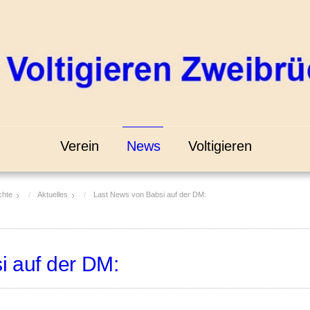
Verein
News
Voltigieren
chte
Aktuelles
Last News von Babsi auf der DM:
i auf der DM: