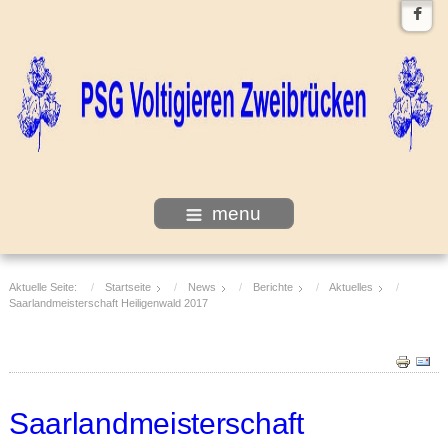
menu
Aktuelle Seite:
Startseite
News
Berichte
Aktuelles
Saarlandmeisterschaft Heiligenwald 2017
Saarlandmeisterschaft