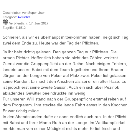
Geschrieben von
Super User
Kategorie:
Aktuelles
Veröffentlicht: 17. Juni 2017
Zugriffe: 411512
Schneller, als wir es überhaupt mitbekommen haben, neigt sich Tag
zwei dem Ende zu. Heute war der Tag der Pflichten.
Ja ihr habt richtig gelesen. Den ganzen Tag nur Pflichten. Die
armen Richter. Hoffentlich haben sie nicht das Zählen verlernt.
Zuerst war die Gruppenpflicht an der Reihe. Nach einigen Fehlern,
landete unsere Babsi mit dem Team Ingelheim und Ihrem Bruder
Jürgen an der Longe von Poker auf Platz zwei. Poker lief gelassen
seine Runden. Er macht den Anschein als sei er ein alter Hase. Es
ist jedoch erst seine zweite Saison. Auch ein sich über Pezinok
abladendes Gewitter beeindruckte ihn wenig.
Für unseren Willi stand nach der Gruppenpflicht erstmal reiten auf
dem Programm. Ihm steckte die lange Fahrt etwas in den Knochen.
Er war richtig müde.
In den Abendstunden dufte er dann endlich auch ran. In der Pflicht
mit Babsi und Ihrer Mama Ruth an der Longe. Im Wettkampfzirkel
merkte man von seiner Müdigkeit nichts mehr. Er lief frisch und