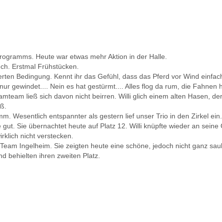
programms. Heute war etwas mehr Aktion in der Halle.
auch. Erstmal Frühstücken.
hwerten Bedingung. Kennt ihr das Gefühl, dass das Pferd vor Wind einfac
t nur gewindet.... Nein es hat gestürmt.... Alles flog da rum, die Fahn
eamteam ließ sich davon nicht beirren. Willi glich einem alten Hasen, d
eß.
. Wesentlich entspannter als gestern lief unser Trio in den Zirkel ein
ut. Sie übernachtet heute auf Platz 12. Willi knüpfte wieder an seine
rklich nicht verstecken.
Team Ingelheim. Sie zeigten heute eine schöne, jedoch nicht ganz sau
 behielten ihren zweiten Platz.