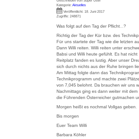
Geschrieben von
Super User
Kategorie:
Aktuelles
Veröffentlicht: 18. Juni 2017
Zugriffe: 248871
Was folgt auf den Tag der Pflicht...?
Richtig der Tag der Kür bzw. des Technik
Für uns startete der Tag wie die letzten 
Dann Willi reiten. Willi reiten unter ersc
Babsi und Willi heute gefühlt. Es hat nich
Reitplatz fanden es lustig. Aber unser Dr
sich durch nichts aus der Ruhe bringen li
Am Mittag folgte dann das Technikprogramm
Technikprogramm und machte zwei Plätze g
von 7,045 belohnt. Da brauchen wir uns wi
Nachmittags ging es dann weiter mit dem 
die Führenden Österreicher gutmachen und
Morgen heißt es nochmal Vollgas geben.
Bis morgen
Euer Team Willi
Barbara Köhler