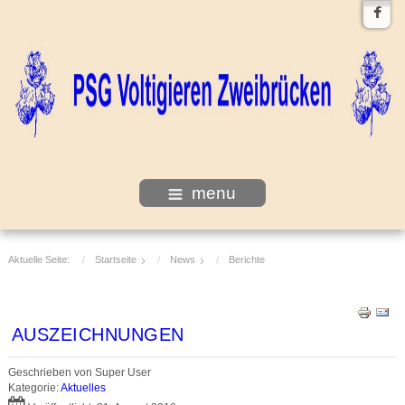
menu
Aktuelle Seite:
Startseite
News
Berichte
AUSZEICHNUNGEN
Geschrieben von
Super User
Kategorie:
Aktuelles